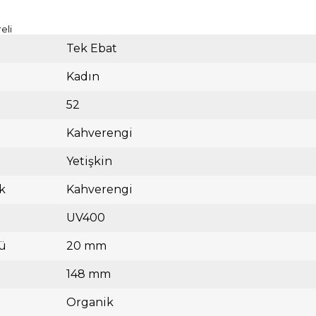
eli
Tek Ebat
Kadın
52
Kahverengi
Yetişkin
k
Kahverengi
UV400
ü
20 mm
148 mm
Organik