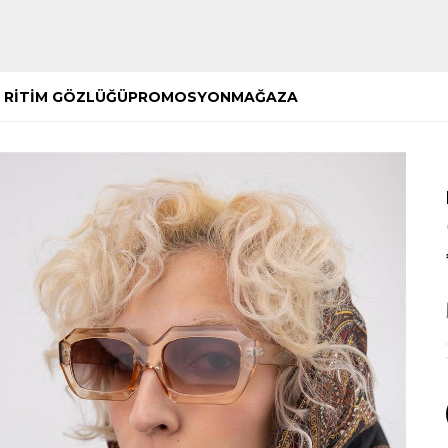
Hemen Keşfet
Hemen Keşfet
 RİTİM GÖZLÜĞÜ
PROMOSYON
MAĞAZA