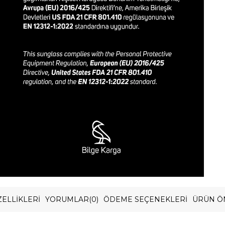
ELLIKLERI
YORUMLAR
(0)
ÖDEME SEÇENEKLERI
ÜRÜN Ö