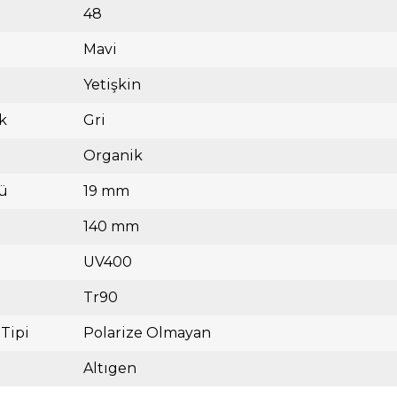
48
Mavi
Yetişkin
k
Gri
Organik
ü
19 mm
140 mm
UV400
Tr90
 Tipi
Polarize Olmayan
Altıgen