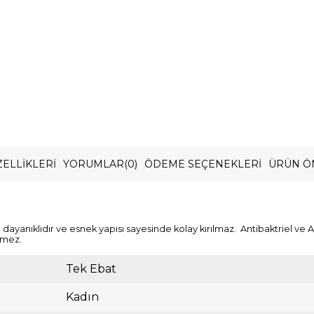
ELLIKLERI
YORUMLAR
(0)
ÖDEME SEÇENEKLERI
ÜRÜN Ö
yanıklıdır ve esnek yapısı sayesinde kolay kırılmaz. Antibaktriel ve An
rmez.
Tek Ebat
Kadın