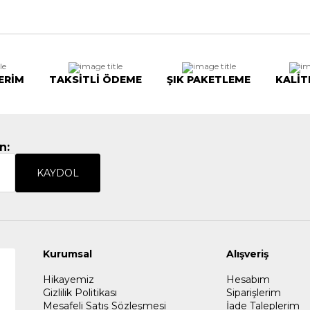
ERİM
TAKSİTLİ ÖDEME
ŞIK PAKETLEME
KALİT
n:
KAYDOL
Kurumsal
Alışveriş
Hikayemiz
Hesabım
Gizlilik Politikası
Siparişlerim
Mesafeli Satış Sözleşmesi
İade Taleplerim