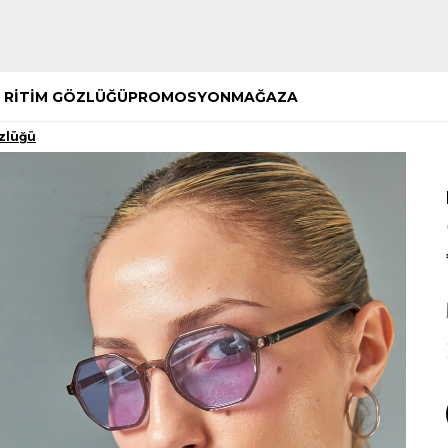
Hemen Keşfet
Hemen Keşfet
 RİTİM GÖZLÜĞÜ
PROMOSYON
MAĞAZA
özlüğü