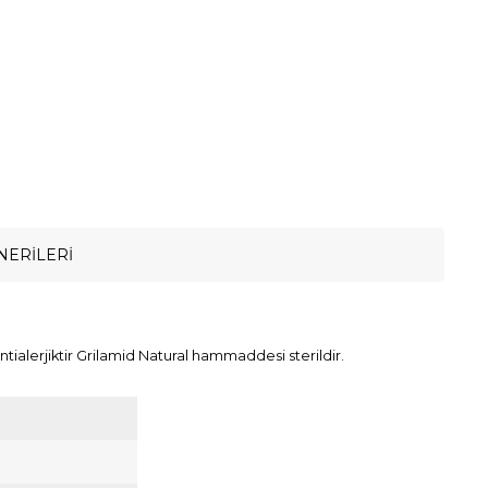
NERILERI
tialerjiktir Grilamid Natural hammaddesi sterildir.