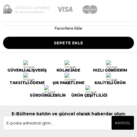
Favorilere Ekle
GÜVENLİ ALIŞVERİŞ
KOLAY İADE
HIZLI GÖNDERİM
TAKSİTLİ ÖDEME
ŞIK PAKETLEME
KALİTELİ ÜRÜN
SÜRDÜRÜLEBİLİR
ÜRÜN ÇEŞİTLİLİĞİ
E-Bültene katılın ve güncel olarak haberdar olun:
KAYDOL