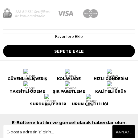
Favorilere Ekle
GÜVENLİ ALIŞVERİŞ
KOLAY İADE
HIZLI GÖNDERİM
TAKSİTLİ ÖDEME
ŞIK PAKETLEME
KALİTELİ ÜRÜN
SÜRDÜRÜLEBİLİR
ÜRÜN ÇEŞİTLİLİĞİ
E-Bültene katılın ve güncel olarak haberdar olun:
KAYDOL