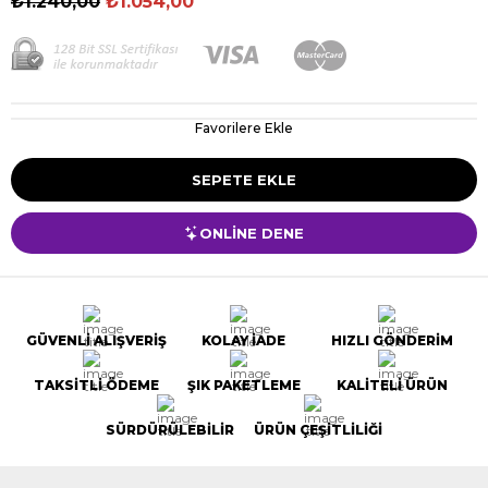
₺1.240,00
₺1.054,00
Favorilere Ekle
ONLİNE DENE
GÜVENLİ ALIŞVERİŞ
KOLAY İADE
HIZLI GÖNDERİM
TAKSİTLİ ÖDEME
ŞIK PAKETLEME
KALİTELİ ÜRÜN
SÜRDÜRÜLEBİLİR
ÜRÜN ÇEŞİTLİLİĞİ