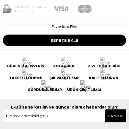
Favorilere Ekle
GÜVENLİ ALIŞVERİŞ
KOLAY İADE
HIZLI GÖNDERİM
TAKSİTLİ ÖDEME
ŞIK PAKETLEME
KALİTELİ ÜRÜN
SÜRDÜRÜLEBİLİR
ÜRÜN ÇEŞİTLİLİĞİ
E-Bültene katılın ve güncel olarak haberdar olun:
KAYDOL