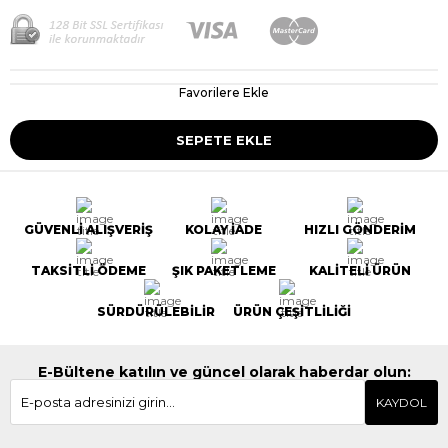
Favorilere Ekle
GÜVENLİ ALIŞVERİŞ
KOLAY İADE
HIZLI GÖNDERİM
TAKSİTLİ ÖDEME
ŞIK PAKETLEME
KALİTELİ ÜRÜN
SÜRDÜRÜLEBİLİR
ÜRÜN ÇEŞİTLİLİĞİ
E-Bültene katılın ve güncel olarak haberdar olun:
KAYDOL