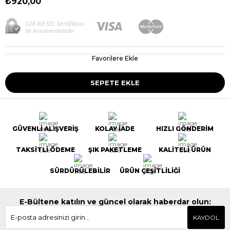
₺920,00
Favorilere Ekle
GÜVENLİ ALIŞVERİŞ
KOLAY İADE
HIZLI GÖNDERİM
TAKSİTLİ ÖDEME
ŞIK PAKETLEME
KALİTELİ ÜRÜN
SÜRDÜRÜLEBİLİR
ÜRÜN ÇEŞİTLİLİĞİ
E-Bültene katılın ve güncel olarak haberdar olun:
KAYDOL