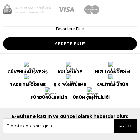
Favorilere Ekle
GÜVENLİ ALIŞVERİŞ
KOLAY İADE
HIZLI GÖNDERİM
TAKSİTLİ ÖDEME
ŞIK PAKETLEME
KALİTELİ ÜRÜN
SÜRDÜRÜLEBİLİR
ÜRÜN ÇEŞİTLİLİĞİ
E-Bültene katılın ve güncel olarak haberdar olun:
KAYDOL