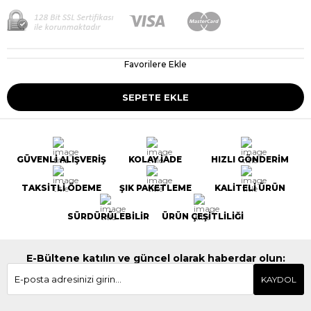
Favorilere Ekle
GÜVENLİ ALIŞVERİŞ
KOLAY İADE
HIZLI GÖNDERİM
TAKSİTLİ ÖDEME
ŞIK PAKETLEME
KALİTELİ ÜRÜN
SÜRDÜRÜLEBİLİR
ÜRÜN ÇEŞİTLİLİĞİ
E-Bültene katılın ve güncel olarak haberdar olun:
KAYDOL