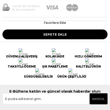
Favorilere Ekle
GÜVENLİ ALIŞVERİŞ
KOLAY İADE
HIZLI GÖNDERİM
TAKSİTLİ ÖDEME
ŞIK PAKETLEME
KALİTELİ ÜRÜN
SÜRDÜRÜLEBİLİR
ÜRÜN ÇEŞİTLİLİĞİ
E-Bültene katılın ve güncel olarak haberdar olun:
KAYDOL