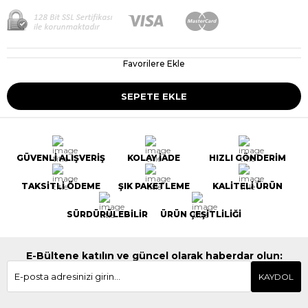
Favorilere Ekle
GÜVENLİ ALIŞVERİŞ
KOLAY İADE
HIZLI GÖNDERİM
TAKSİTLİ ÖDEME
ŞIK PAKETLEME
KALİTELİ ÜRÜN
SÜRDÜRÜLEBİLİR
ÜRÜN ÇEŞİTLİLİĞİ
E-Bültene katılın ve güncel olarak haberdar olun:
KAYDOL