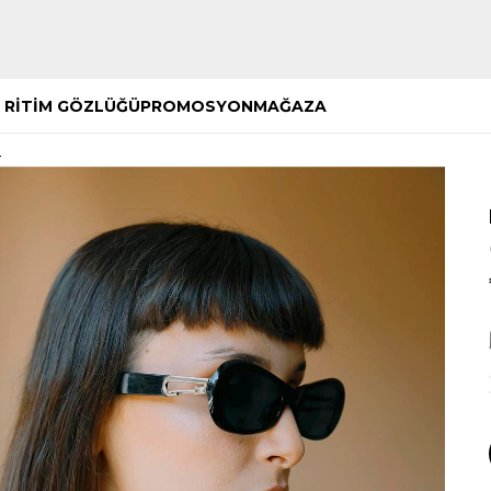
Hemen Keşfet
Hemen Keşfet
 RİTİM GÖZLÜĞÜ
PROMOSYON
MAĞAZA
ü