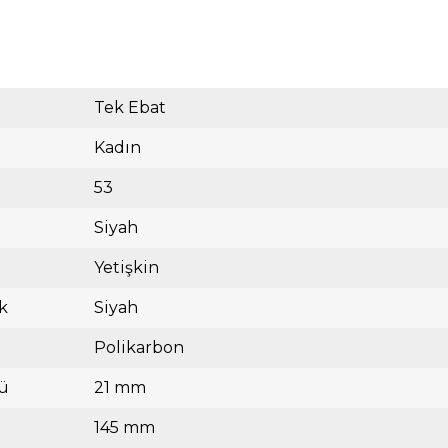
Tek Ebat
Kadın
53
Siyah
Yetişkin
k
Siyah
Polikarbon
ü
21 mm
145 mm