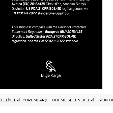
ELLIKLERI
YORUMLAR
(0)
ÖDEME SEÇENEKLERI
ÜRÜN Ö