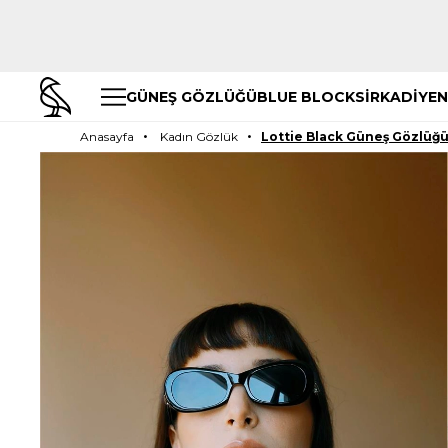
GÜNEŞ GÖZLÜĞÜ
BLUE BLOCK
SİRKADİYEN
Anasayfa
Kadın Gözlük
Lottie Black Güneş Gözlüğ