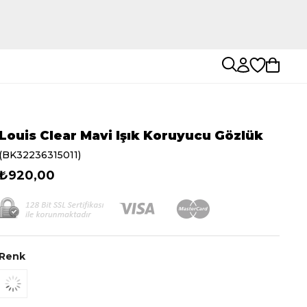
Louis Clear Mavi Işık Koruyucu Gözlük
(BK32236315011)
₺920,00
Renk