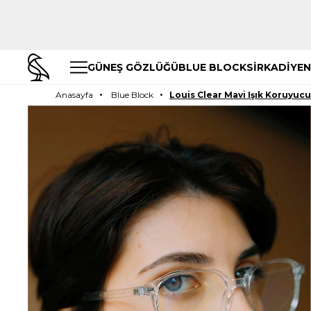
GÜNEŞ GÖZLÜĞÜ
BLUE BLOCK
SİRKADİYEN
Anasayfa
Blue Block
Louis Clear Mavi Işık Koruyuc