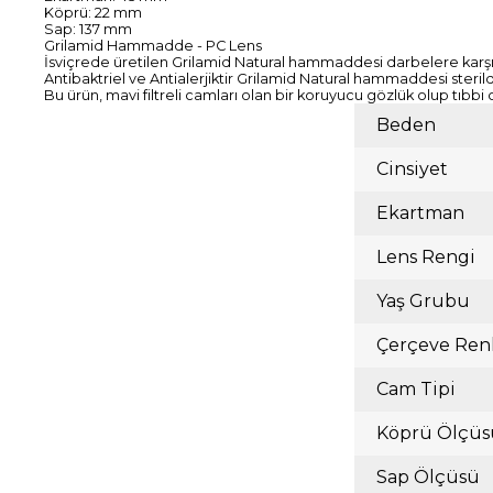
Köprü: 22 mm
Sap: 137 mm
Grilamid Hammadde - PC Lens
İsviçrede üretilen Grilamid Natural hammaddesi darbelere karşı d
Antibaktriel ve Antialerjiktir Grilamid Natural hammaddesi steril
Bu ürün, mavi filtreli camları olan bir koruyucu gözlük olup tıbbi 
Beden
Cinsiyet
Ekartman
Lens Rengi
Yaş Grubu
Çerçeve Ren
Cam Tipi
Köprü Ölçüs
Sap Ölçüsü