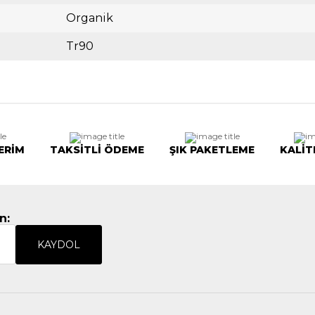
Organik
Tr90
ERİM
TAKSİTLİ ÖDEME
ŞIK PAKETLEME
KALİT
n:
KAYDOL