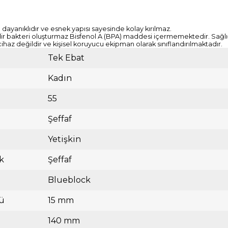
ayanıklıdır ve esnek yapısı sayesinde kolay kırılmaz.
dir bakteri oluşturmaz Bisfenol A (BPA) maddesi içermemektedir. Sağlığı
cihaz değildir ve kişisel koruyucu ekipman olarak sınıflandırılmaktadır.
Tek Ebat
Kadın
55
Şeffaf
Yetişkin
k
Şeffaf
Blueblock
ü
15 mm
140 mm