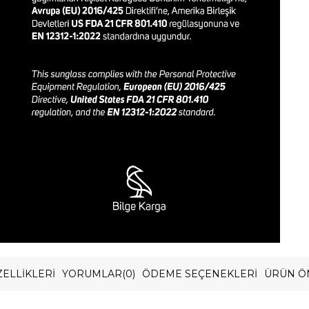
ELLIKLERI
YORUMLAR
(0)
ÖDEME SEÇENEKLERI
ÜRÜN Ö