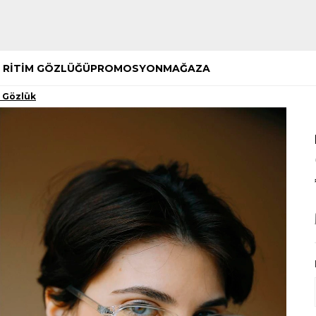
Hemen Keşfet
Hemen Keşfet
 RİTİM GÖZLÜĞÜ
PROMOSYON
MAĞAZA
u Gözlük