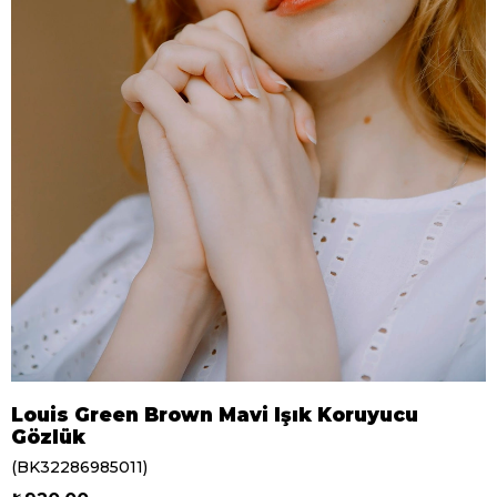
Louis Green Brown Mavi Işık Koruyucu
Gözlük
(BK32286985011)