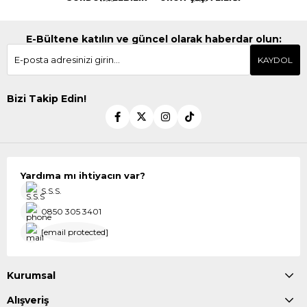
E-Bültene katılın ve güncel olarak haberdar olun:
KAYDOL
Bizi Takip Edin!
Yardıma mı ihtiyacın var?
S.S.S.
0850 305 3401
[email protected]
Kurumsal
Alışveriş