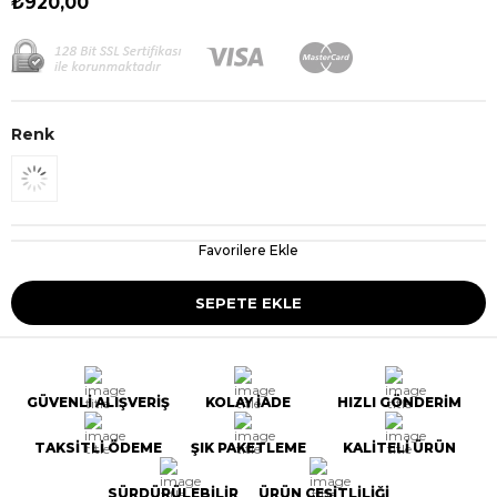
₺920,00
Renk
Favorilere Ekle
GÜVENLİ ALIŞVERİŞ
KOLAY İADE
HIZLI GÖNDERİM
TAKSİTLİ ÖDEME
ŞIK PAKETLEME
KALİTELİ ÜRÜN
SÜRDÜRÜLEBİLİR
ÜRÜN ÇEŞİTLİLİĞİ