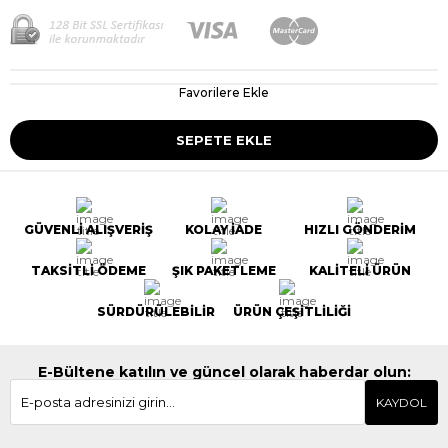
Favorilere Ekle
GÜVENLİ ALIŞVERİŞ
KOLAY İADE
HIZLI GÖNDERİM
TAKSİTLİ ÖDEME
ŞIK PAKETLEME
KALİTELİ ÜRÜN
SÜRDÜRÜLEBİLİR
ÜRÜN ÇEŞİTLİLİĞİ
E-Bültene katılın ve güncel olarak haberdar olun:
KAYDOL