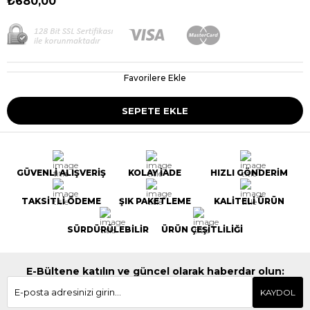
₺680,00
Favorilere Ekle
GÜVENLİ ALIŞVERİŞ
KOLAY İADE
HIZLI GÖNDERİM
TAKSİTLİ ÖDEME
ŞIK PAKETLEME
KALİTELİ ÜRÜN
SÜRDÜRÜLEBİLİR
ÜRÜN ÇEŞİTLİLİĞİ
E-Bültene katılın ve güncel olarak haberdar olun:
KAYDOL