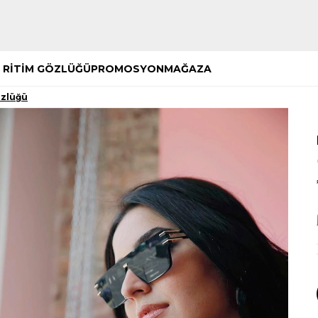
Hemen Keşfet
Hemen Keşfet
 RİTİM GÖZLÜĞÜ
PROMOSYON
MAĞAZA
özlüğü