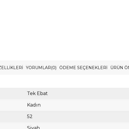
ELLIKLERI
YORUMLAR
(0)
ÖDEME SEÇENEKLERI
ÜRÜN Ö
Tek Ebat
Kadın
52
Siyah