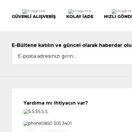
GÜVENLİ ALIŞVERİŞ
KOLAY İADE
HIZLI GÖND
E-Bültene katılın ve güncel olarak haberdar olu
Yardıma mı ihtiyacın var?
S.S.S.
0850 305 3401