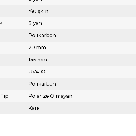
Yetişkin
k
Siyah
Polikarbon
ü
20 mm
145 mm
UV400
Polikarbon
 Tipi
Polarize Olmayan
Kare