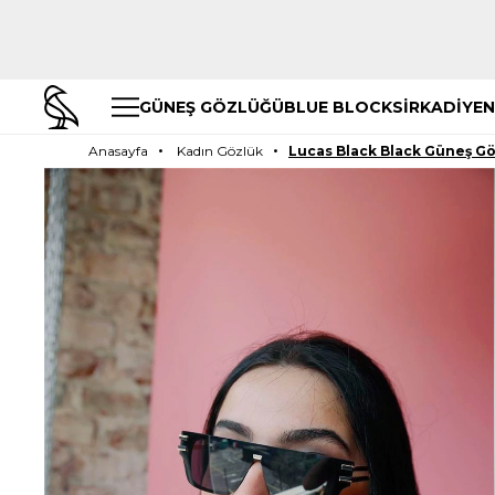
GÜNEŞ GÖZLÜĞÜ
BLUE BLOCK
SİRKADİYEN
Anasayfa
Kadın Gözlük
Lucas Black Black Güneş G