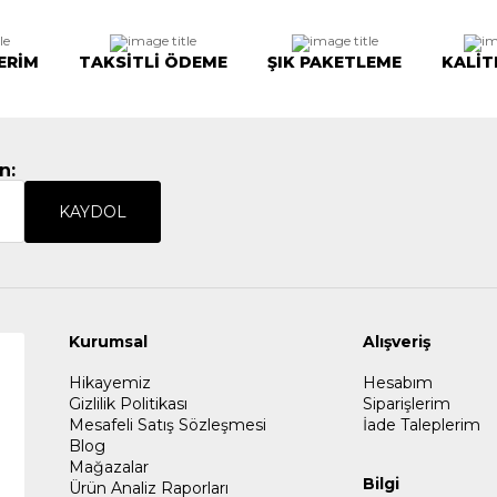
ERİM
TAKSİTLİ ÖDEME
ŞIK PAKETLEME
KALİT
n:
KAYDOL
Kurumsal
Alışveriş
Hikayemiz
Hesabım
Gizlilik Politikası
Siparişlerim
Mesafeli Satış Sözleşmesi
İade Taleplerim
Blog
Mağazalar
Bilgi
Ürün Analiz Raporları