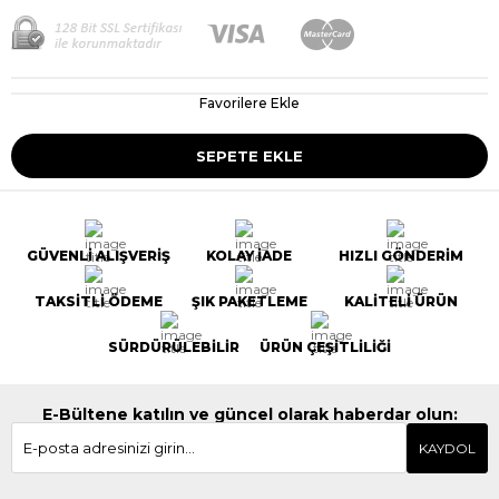
Favorilere Ekle
GÜVENLİ ALIŞVERİŞ
KOLAY İADE
HIZLI GÖNDERİM
TAKSİTLİ ÖDEME
ŞIK PAKETLEME
KALİTELİ ÜRÜN
SÜRDÜRÜLEBİLİR
ÜRÜN ÇEŞİTLİLİĞİ
E-Bültene katılın ve güncel olarak haberdar olun:
KAYDOL