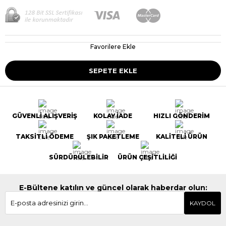
Favorilere Ekle
GÜVENLİ ALIŞVERİŞ
KOLAY İADE
HIZLI GÖNDERİM
TAKSİTLİ ÖDEME
ŞIK PAKETLEME
KALİTELİ ÜRÜN
SÜRDÜRÜLEBİLİR
ÜRÜN ÇEŞİTLİLİĞİ
E-Bültene katılın ve güncel olarak haberdar olun:
KAYDOL