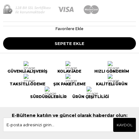
Favorilere Ekle
GÜVENLİ ALIŞVERİŞ
KOLAY İADE
HIZLI GÖNDERİM
TAKSİTLİ ÖDEME
ŞIK PAKETLEME
KALİTELİ ÜRÜN
SÜRDÜRÜLEBİLİR
ÜRÜN ÇEŞİTLİLİĞİ
E-Bültene katılın ve güncel olarak haberdar olun:
KAYDOL