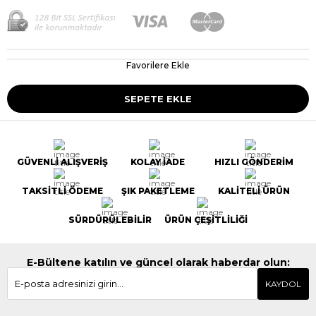
Favorilere Ekle
GÜVENLİ ALIŞVERİŞ
KOLAY İADE
HIZLI GÖNDERİM
TAKSİTLİ ÖDEME
ŞIK PAKETLEME
KALİTELİ ÜRÜN
SÜRDÜRÜLEBİLİR
ÜRÜN ÇEŞİTLİLİĞİ
E-Bültene katılın ve güncel olarak haberdar olun:
KAYDOL