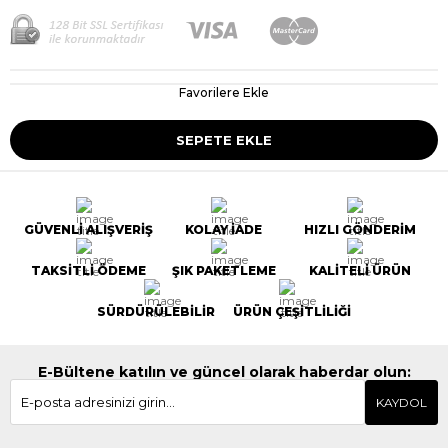
Favorilere Ekle
GÜVENLİ ALIŞVERİŞ
KOLAY İADE
HIZLI GÖNDERİM
TAKSİTLİ ÖDEME
ŞIK PAKETLEME
KALİTELİ ÜRÜN
SÜRDÜRÜLEBİLİR
ÜRÜN ÇEŞİTLİLİĞİ
E-Bültene katılın ve güncel olarak haberdar olun:
KAYDOL