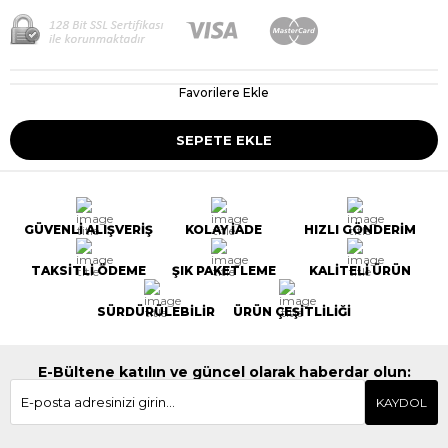
Favorilere Ekle
GÜVENLİ ALIŞVERİŞ
KOLAY İADE
HIZLI GÖNDERİM
TAKSİTLİ ÖDEME
ŞIK PAKETLEME
KALİTELİ ÜRÜN
SÜRDÜRÜLEBİLİR
ÜRÜN ÇEŞİTLİLİĞİ
E-Bültene katılın ve güncel olarak haberdar olun:
KAYDOL