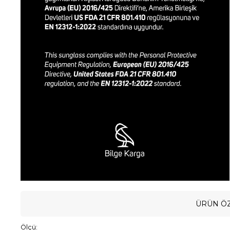
ÜRÜN ÖZ
Ölçü: