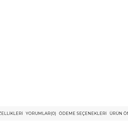
ELLIKLERI
YORUMLAR
(0)
ÖDEME SEÇENEKLERI
ÜRÜN Ö