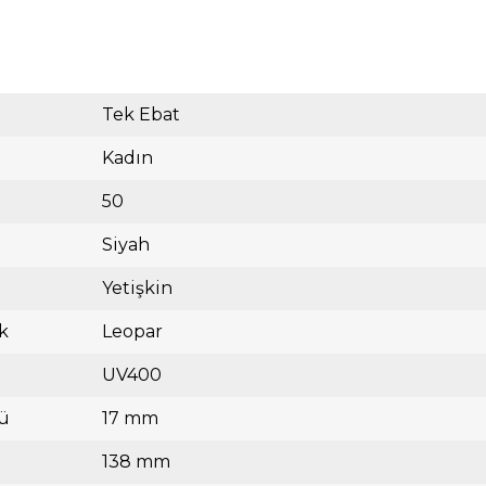
Tek Ebat
Kadın
50
Siyah
Yetişkin
k
Leopar
UV400
ü
17 mm
138 mm