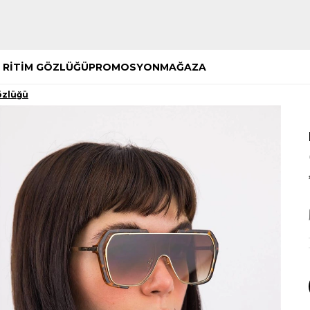
Hemen Keşfet
Hemen Keşfet
 RİTİM GÖZLÜĞÜ
PROMOSYON
MAĞAZA
özlüğü