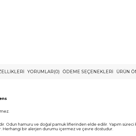
ELLIKLERI
YORUMLAR
(0)
ÖDEME SEÇENEKLERI
ÜRÜN Ö
ens
rmez.
dir. Odun hamuru ve doğal pamuk liflerinden elde edilir. Yapım süreci 
r. Herhangi bir alerjen durumu içermez ve çevre dostudur.