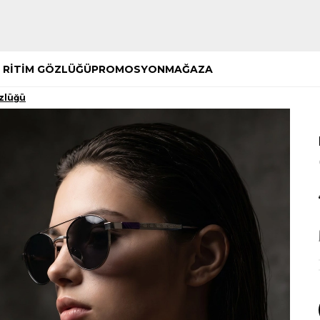
Hemen Keşfet
Hemen Keşfet
 RİTİM GÖZLÜĞÜ
PROMOSYON
MAĞAZA
özlüğü