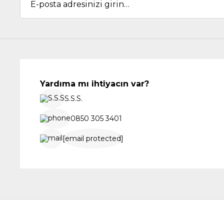
Yardıma mı ihtiyacın var?
S.S.S.
0850 305 3401
[email protected]