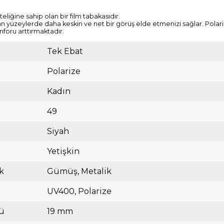
liğine sahip olan bir film tabakasıdır.
n yüzeylerde daha keskin ve net bir görüş elde etmenizi sağlar. Polarize
onforu arttırmaktadır.
Tek Ebat
Polarize
Kadın
49
Siyah
Yetişkin
k
Gümüş
Metalik
UV400
Polarize
ü
19 mm