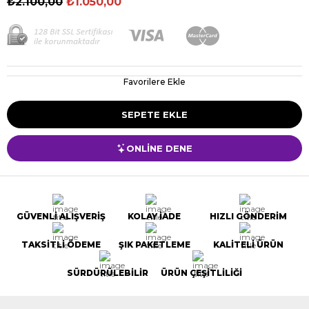
₺2.100,00
₺1.050,00
Favorilere Ekle
ONLİNE DENE
GÜVENLİ ALIŞVERİŞ
KOLAY İADE
HIZLI GÖNDERİM
TAKSİTLİ ÖDEME
ŞIK PAKETLEME
KALİTELİ ÜRÜN
SÜRDÜRÜLEBİLİR
ÜRÜN ÇEŞİTLİLİĞİ