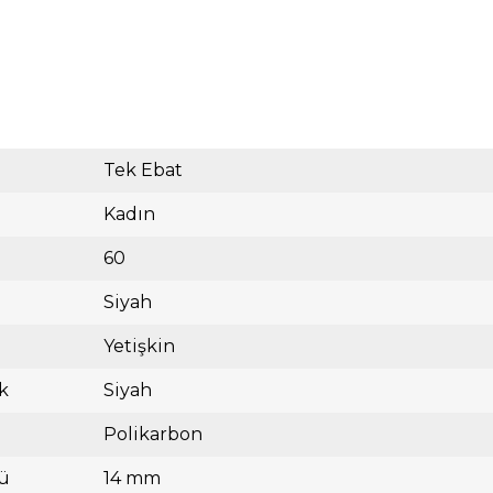
Tek Ebat
Kadın
60
Siyah
Yetişkin
k
Siyah
Polikarbon
ü
14 mm