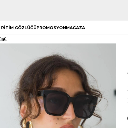
Hemen Keşfet
Hemen Keşfet
 RİTİM GÖZLÜĞÜ
PROMOSYON
MAĞAZA
lüğü