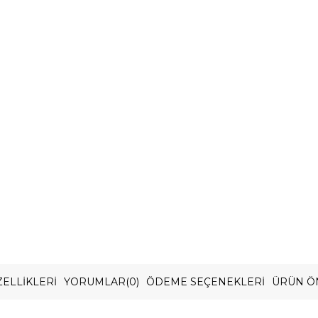
ELLIKLERI
YORUMLAR
(0)
ÖDEME SEÇENEKLERI
ÜRÜN Ö