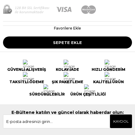
Favorilere Ekle
GÜVENLİ ALIŞVERİŞ
KOLAY İADE
HIZLI GÖNDERİM
TAKSİTLİ ÖDEME
ŞIK PAKETLEME
KALİTELİ ÜRÜN
SÜRDÜRÜLEBİLİR
ÜRÜN ÇEŞİTLİLİĞİ
E-Bültene katılın ve güncel olarak haberdar olun:
KAYDOL