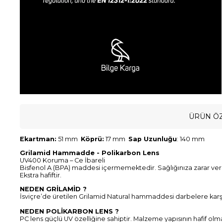
ÜRÜN ÖZ
Ekartman:
51 mm
Köprü:
17 mm
Sap Uzunluğu
: 140 mm
Grilamid Hammadde - Polikarbon Lens
UV400 Koruma – Ce İbareli
Bisfenol A (BPA) maddesi içermemektedir. Sağlığınıza zarar ve
Ekstra hafiftir.
NEDEN GRİLAMİD ?
İsviçre’de üretilen Grilamid Natural hammaddesi darbelere karşı d
NEDEN POLİKARBON LENS ?
PC lens güçlü UV özelliğine sahiptir. Malzeme yapısının hafif olm