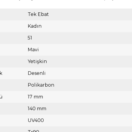
Tek Ebat
Kadın
51
Mavi
Yetişkin
k
Desenli
Polikarbon
ü
17 mm
140 mm
UV400