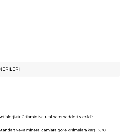
NERILERI
ntialerjiktir Grilamid Natural hammaddesi sterildir.
. Standart veya mineral camlara göre kırılmalara karşı %70