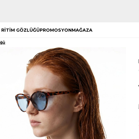
Hemen Keşfet
Hemen Keşfet
 RİTİM GÖZLÜĞÜ
PROMOSYON
MAĞAZA
üğü