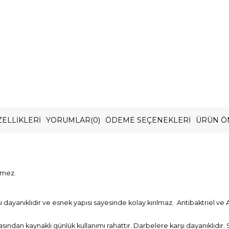
ELLIKLERI
YORUMLAR
(0)
ÖDEME SEÇENEKLERI
ÜRÜN Ö
rmez.
ayanıklıdır ve esnek yapısı sayesinde kolay kırılmaz. Antibaktriel ve A
asından kaynaklı günlük kullanımı rahattır. Darbelere karşı dayanıklıdır