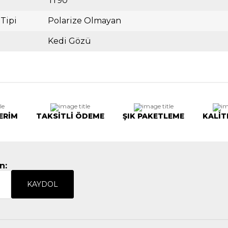
Tr90
 Tipi
Polarize Olmayan
Kedi Gözü
ERİM
TAKSİTLİ ÖDEME
ŞIK PAKETLEME
KALİT
n:
KAYDOL