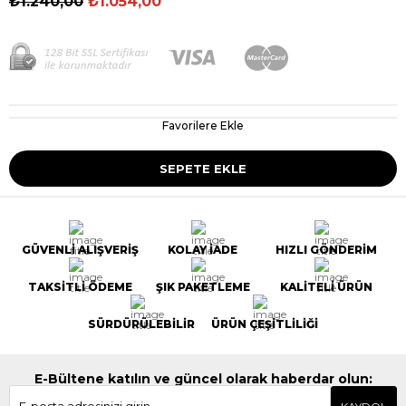
₺1.240,00
₺1.054,00
Favorilere Ekle
GÜVENLİ ALIŞVERİŞ
KOLAY İADE
HIZLI GÖNDERİM
TAKSİTLİ ÖDEME
ŞIK PAKETLEME
KALİTELİ ÜRÜN
SÜRDÜRÜLEBİLİR
ÜRÜN ÇEŞİTLİLİĞİ
E-Bültene katılın ve güncel olarak haberdar olun: