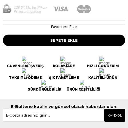
Favorilere Ekle
GÜVENLİ ALIŞVERİŞ
KOLAY İADE
HIZLI GÖNDERİM
TAKSİTLİ ÖDEME
ŞIK PAKETLEME
KALİTELİ ÜRÜN
SÜRDÜRÜLEBİLİR
ÜRÜN ÇEŞİTLİLİĞİ
E-Bültene katılın ve güncel olarak haberdar olun:
KAYDOL