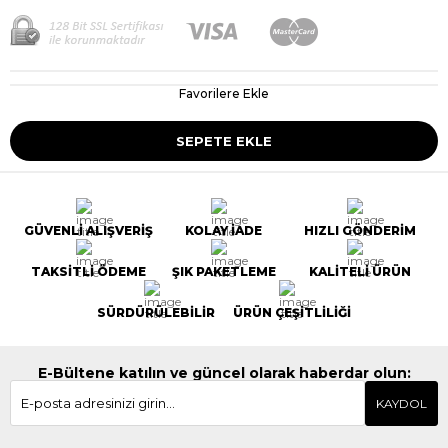
Favorilere Ekle
GÜVENLİ ALIŞVERİŞ
KOLAY İADE
HIZLI GÖNDERİM
TAKSİTLİ ÖDEME
ŞIK PAKETLEME
KALİTELİ ÜRÜN
SÜRDÜRÜLEBİLİR
ÜRÜN ÇEŞİTLİLİĞİ
E-Bültene katılın ve güncel olarak haberdar olun:
KAYDOL