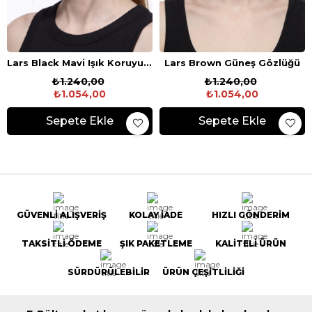
Lars Black Mavi Işık Koruyucu Gözlük
Lars Brown Güneş Gözlüğü
₺1.240,00
₺1.240,00
₺1.054,00
₺1.054,00
Sepete Ekle
Sepete Ekle
GÜVENLİ ALIŞVERİŞ
KOLAY İADE
HIZLI GÖNDERİM
TAKSİTLİ ÖDEME
ŞIK PAKETLEME
KALİTELİ ÜRÜN
SÜRDÜRÜLEBİLİR
ÜRÜN ÇEŞİTLİLİĞİ