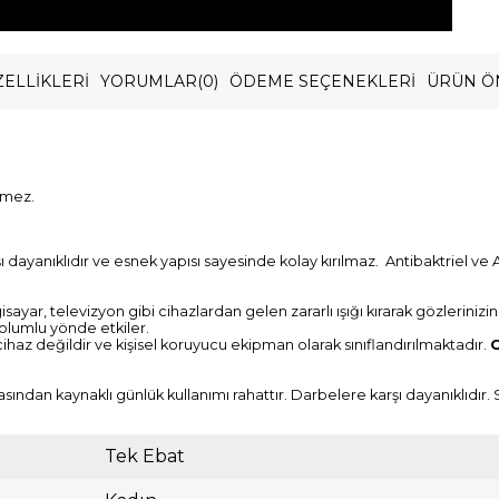
ELLIKLERI
YORUMLAR
(0)
ÖDEME SEÇENEKLERI
ÜRÜN Ö
rmez.
ayanıklıdır ve esnek yapısı sayesinde kolay kırılmaz. Antibaktriel ve A
gisayar, televizyon gibi cihazlardan gelen zararlı ışığı kırarak gözlerini
 olumlu yönde etkiler.
 cihaz değildir ve kişisel koruyucu ekipman olarak sınıflandırılmaktadır.
O
asından kaynaklı günlük kullanımı rahattır. Darbelere karşı dayanıklıdır
Tek Ebat