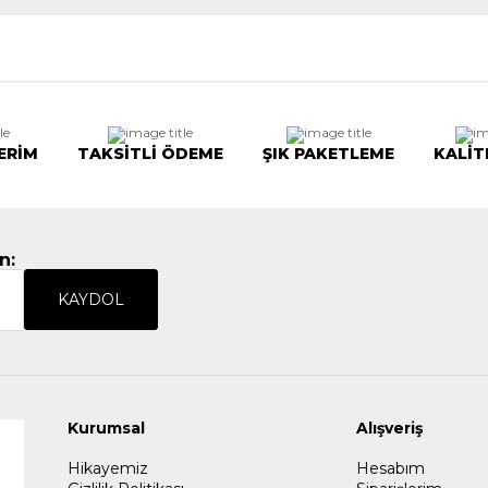
ERİM
TAKSİTLİ ÖDEME
ŞIK PAKETLEME
KALİT
n:
KAYDOL
Kurumsal
Alışveriş
Hikayemiz
Hesabım