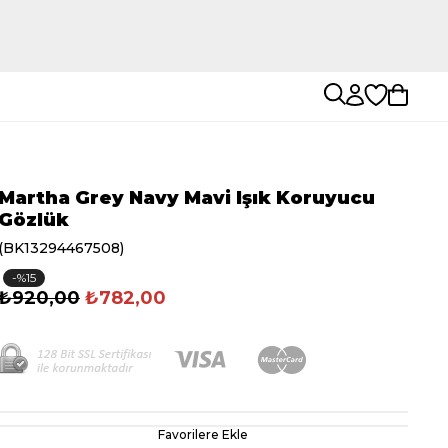
Martha Grey Navy Mavi Işık Koruyucu
Gözlük
(BK13294467508)
15
₺920,00
₺782,00
Favorilere Ekle