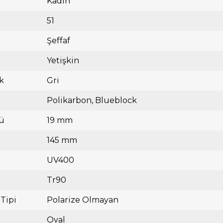
Kadın
51
Şeffaf
Yetişkin
k
Gri
Polikarbon
Blueblock
ü
19 mm
145 mm
UV400
Tr90
 Tipi
Polarize Olmayan
Oval