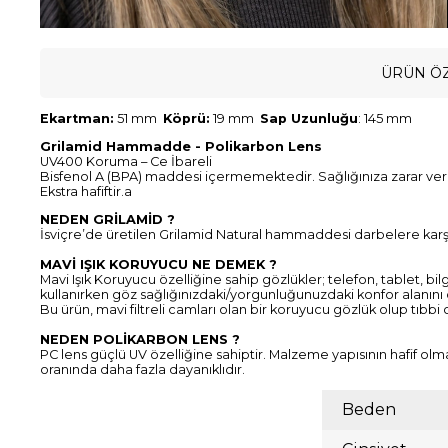
ÜRÜN ÖZ
Ekartman:
51 mm
Köprü:
19 mm
Sap Uzunluğu
: 145 mm
Grilamid Hammadde - Polikarbon Lens
UV400 Koruma – Ce İbareli
Bisfenol A (BPA) maddesi içermemektedir. Sağlığınıza zarar ve
Ekstra hafiftir.a
NEDEN GRİLAMİD ?
İsviçre’de üretilen Grilamid Natural hammaddesi darbelere karşı d
MAVİ IŞIK KORUYUCU NE DEMEK ?
Mavi Işık Koruyucu özelliğine sahip gözlükler; telefon, tablet, bil
kullanırken göz sağlığınızdaki/yorgunluğunuzdaki konfor alanını
Bu ürün, mavi filtreli camları olan bir koruyucu gözlük olup tıbbi
NEDEN POLİKARBON LENS ?
PC lens güçlü UV özelliğine sahiptir. Malzeme yapısının hafif olm
oranında daha fazla dayanıklıdır.
Beden