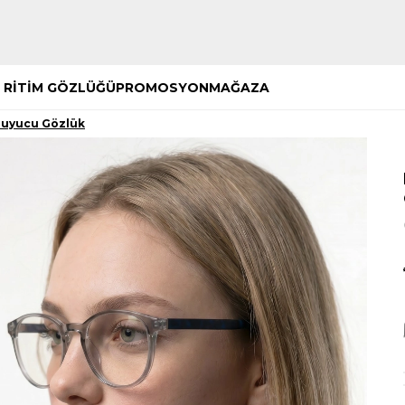
Hemen Keşfet
Hemen Keşfet
 RİTİM GÖZLÜĞÜ
PROMOSYON
MAĞAZA
oruyucu Gözlük