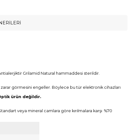
NERILERI
ntialerjiktir Grilamid Natural hammaddesi sterildir.
zin zarar görmesini engeller. Böylece bu tür elektronik cihazları
ptik ürün değildir.
. Standart veya mineral camlara göre kırılmalara karşı %70