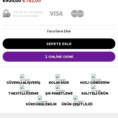
₺920,00
₺782,00
Favorilere Ekle
ONLİNE DENE
GÜVENLİ ALIŞVERİŞ
KOLAY İADE
HIZLI GÖNDERİM
TAKSİTLİ ÖDEME
ŞIK PAKETLEME
KALİTELİ ÜRÜN
SÜRDÜRÜLEBİLİR
ÜRÜN ÇEŞİTLİLİĞİ