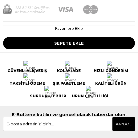
Favorilere Ekle
GÜVENLİ ALIŞVERİŞ
KOLAY İADE
HIZLI GÖNDERİM
TAKSİTLİ ÖDEME
ŞIK PAKETLEME
KALİTELİ ÜRÜN
SÜRDÜRÜLEBİLİR
ÜRÜN ÇEŞİTLİLİĞİ
E-Bültene katılın ve güncel olarak haberdar olun:
KAYDOL