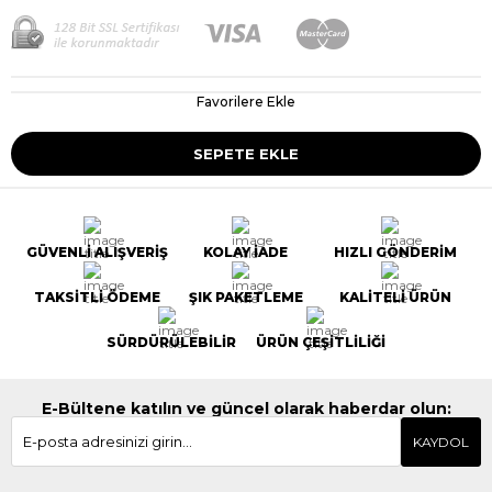
Favorilere Ekle
GÜVENLİ ALIŞVERİŞ
KOLAY İADE
HIZLI GÖNDERİM
TAKSİTLİ ÖDEME
ŞIK PAKETLEME
KALİTELİ ÜRÜN
SÜRDÜRÜLEBİLİR
ÜRÜN ÇEŞİTLİLİĞİ
E-Bültene katılın ve güncel olarak haberdar olun:
KAYDOL