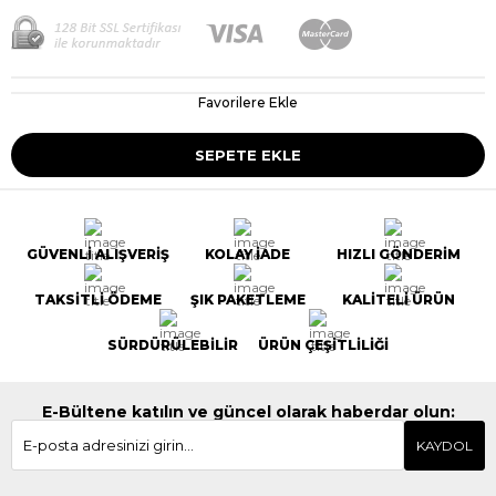
Favorilere Ekle
GÜVENLİ ALIŞVERİŞ
KOLAY İADE
HIZLI GÖNDERİM
TAKSİTLİ ÖDEME
ŞIK PAKETLEME
KALİTELİ ÜRÜN
SÜRDÜRÜLEBİLİR
ÜRÜN ÇEŞİTLİLİĞİ
E-Bültene katılın ve güncel olarak haberdar olun:
KAYDOL