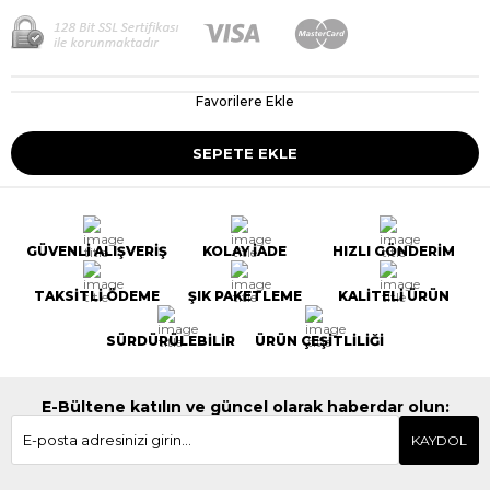
Favorilere Ekle
GÜVENLİ ALIŞVERİŞ
KOLAY İADE
HIZLI GÖNDERİM
TAKSİTLİ ÖDEME
ŞIK PAKETLEME
KALİTELİ ÜRÜN
SÜRDÜRÜLEBİLİR
ÜRÜN ÇEŞİTLİLİĞİ
E-Bültene katılın ve güncel olarak haberdar olun:
KAYDOL