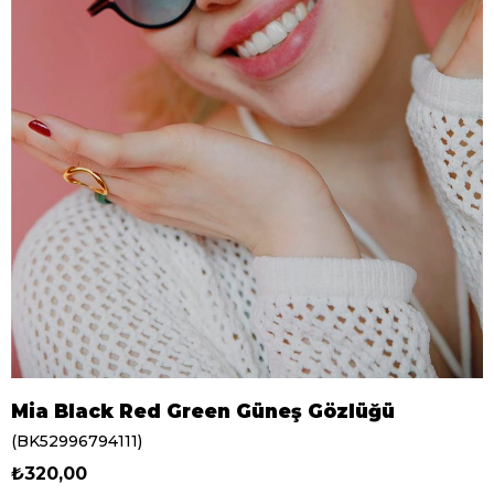
Mia Black Red Green Güneş Gözlüğü
(BK52996794111)
₺320,00