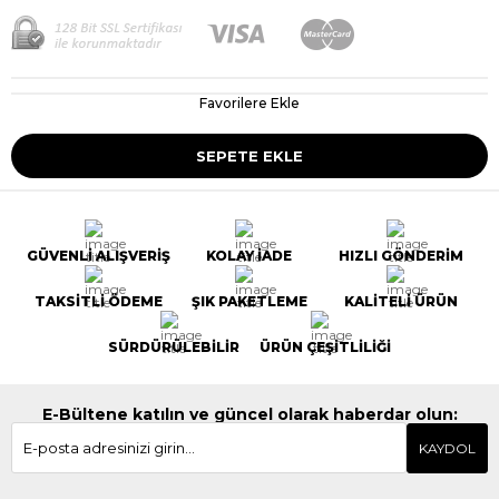
Favorilere Ekle
GÜVENLİ ALIŞVERİŞ
KOLAY İADE
HIZLI GÖNDERİM
TAKSİTLİ ÖDEME
ŞIK PAKETLEME
KALİTELİ ÜRÜN
SÜRDÜRÜLEBİLİR
ÜRÜN ÇEŞİTLİLİĞİ
E-Bültene katılın ve güncel olarak haberdar olun:
KAYDOL