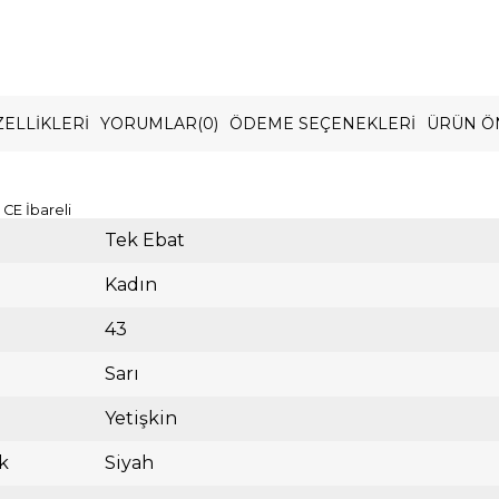
ELLIKLERI
YORUMLAR
(0)
ÖDEME SEÇENEKLERI
ÜRÜN Ö
CE İbareli
Tek Ebat
Kadın
43
Sarı
Yetişkin
k
Siyah