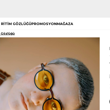
Hemen Keşfet
Hemen Keşfet
 RİTİM GÖZLÜĞÜ
PROMOSYON
MAĞAZA
ş Gözlüğü