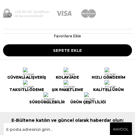
Favorilere Ekle
GÜVENLİ ALIŞVERİŞ
KOLAY İADE
HIZLI GÖNDERİM
TAKSİTLİ ÖDEME
ŞIK PAKETLEME
KALİTELİ ÜRÜN
SÜRDÜRÜLEBİLİR
ÜRÜN ÇEŞİTLİLİĞİ
E-Bültene katılın ve güncel olarak haberdar olun:
KAYDOL