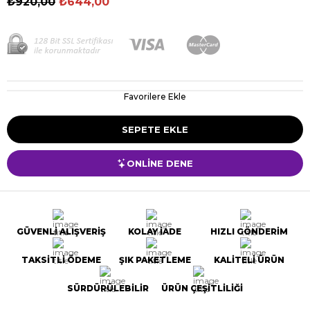
₺920,00
₺644,00
Favorilere Ekle
ONLİNE DENE
GÜVENLİ ALIŞVERİŞ
KOLAY İADE
HIZLI GÖNDERİM
TAKSİTLİ ÖDEME
ŞIK PAKETLEME
KALİTELİ ÜRÜN
SÜRDÜRÜLEBİLİR
ÜRÜN ÇEŞİTLİLİĞİ