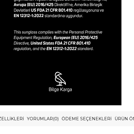
ELLIKLERI
YORUMLAR
(0)
ÖDEME SEÇENEKLERI
ÜRÜN Ö