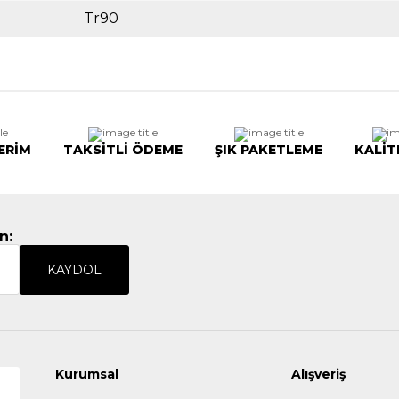
Tr90
ERİM
TAKSİTLİ ÖDEME
ŞIK PAKETLEME
KALİT
n:
KAYDOL
Kurumsal
Alışveriş