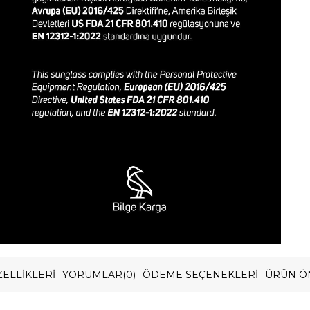
ELLIKLERI
YORUMLAR
(0)
ÖDEME SEÇENEKLERI
ÜRÜN Ö