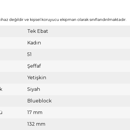
cihaz değildir ve kişisel koruyucu ekipman olarak sınıflandırılmaktadır.
Tek Ebat
Kadın
51
Şeffaf
Yetişkin
k
Siyah
Blueblock
ü
17 mm
132 mm