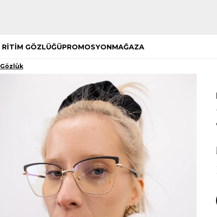
Hemen Keşfet
Hemen Keşfet
 RİTİM GÖZLÜĞÜ
PROMOSYON
MAĞAZA
 Gözlük