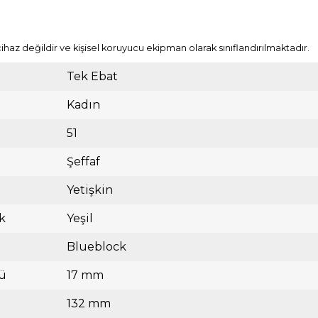
cihaz değildir ve kişisel koruyucu ekipman olarak sınıflandırılmaktadır.
Tek Ebat
Kadın
51
Şeffaf
Yetişkin
k
Yeşil
Blueblock
ü
17 mm
132 mm