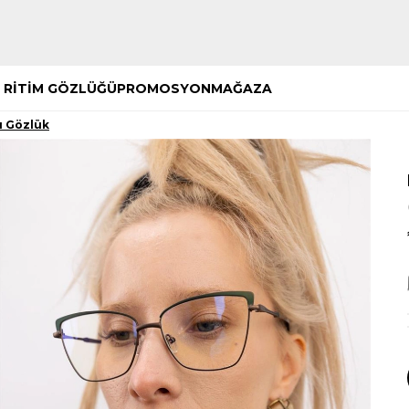
Hemen Keşfet
Hemen Keşfet
 RİTİM GÖZLÜĞÜ
PROMOSYON
MAĞAZA
u Gözlük