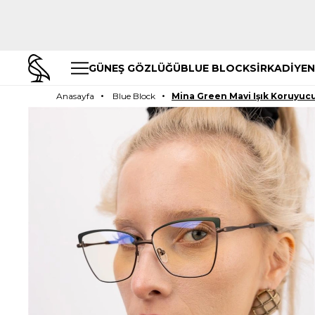
GÜNEŞ GÖZLÜĞÜ
BLUE BLOCK
SİRKADİYEN
Anasayfa
Blue Block
Mina Green Mavi Işık Koruyuc