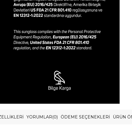
ELLIKLERI
YORUMLAR
(0)
ÖDEME SEÇENEKLERI
ÜRÜN Ö