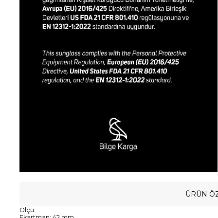
ÜRÜN ÖZ
Ölçü:
Ekartman: 42 mm