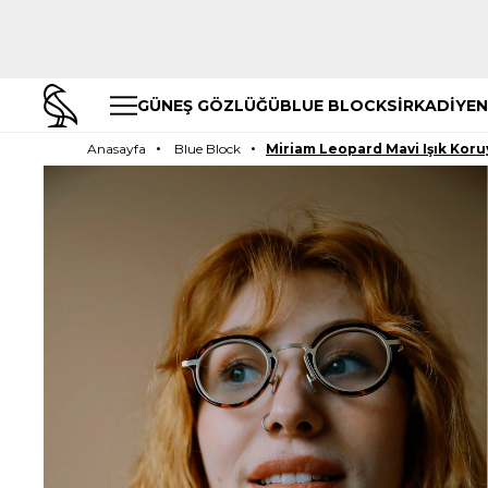
GÜNEŞ GÖZLÜĞÜ
BLUE BLOCK
SİRKADİYEN
Anasayfa
Blue Block
Miriam Leopard Mavi Işık Kor