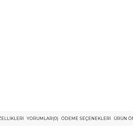
ELLIKLERI
YORUMLAR
(0)
ÖDEME SEÇENEKLERI
ÜRÜN Ö