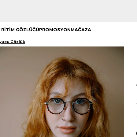
Hemen Keşfet
Hemen Keşfet
 RİTİM GÖZLÜĞÜ
PROMOSYON
MAĞAZA
uyucu Gözlük