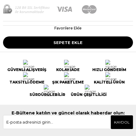
Favorilere Ekle
GÜVENLİ ALIŞVERİŞ
KOLAY İADE
HIZLI GÖNDERİM
TAKSİTLİ ÖDEME
ŞIK PAKETLEME
KALİTELİ ÜRÜN
SÜRDÜRÜLEBİLİR
ÜRÜN ÇEŞİTLİLİĞİ
E-Bültene katılın ve güncel olarak haberdar olun:
KAYDOL