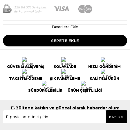
Favorilere Ekle
GÜVENLİ ALIŞVERİŞ
KOLAY İADE
HIZLI GÖNDERİM
TAKSİTLİ ÖDEME
ŞIK PAKETLEME
KALİTELİ ÜRÜN
SÜRDÜRÜLEBİLİR
ÜRÜN ÇEŞİTLİLİĞİ
E-Bültene katılın ve güncel olarak haberdar olun:
KAYDOL